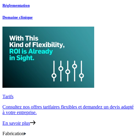
Réglementation
Domaine clinique
Tarifs
Consultez nos offres tarifaires flexibles
et demandez un devis adapté
à votre entreprise.
En savoir plus
Fabrication