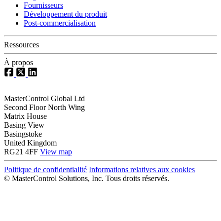
Fournisseurs
Développement du produit
Post-commercialisation
Ressources
À propos
MasterControl Global Ltd
Second Floor North Wing
Matrix House
Basing View
Basingstoke
United Kingdom
RG21 4FF
View map
Politique de confidentialité
Informations relatives aux cookies
©
MasterControl Solutions, Inc. Tous droits réservés.