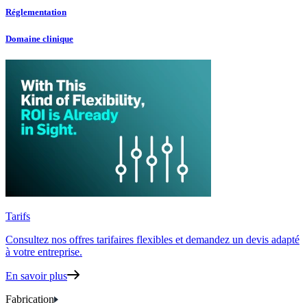
Réglementation
Domaine clinique
Tarifs
Consultez nos offres tarifaires flexibles
et demandez un devis adapté
à votre entreprise.
En savoir plus
Fabrication