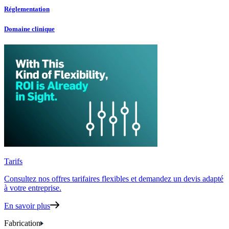
Réglementation
Domaine clinique
Tarifs
Consultez nos offres tarifaires flexibles
et demandez un devis adapté
à votre entreprise.
En savoir plus
Fabrication