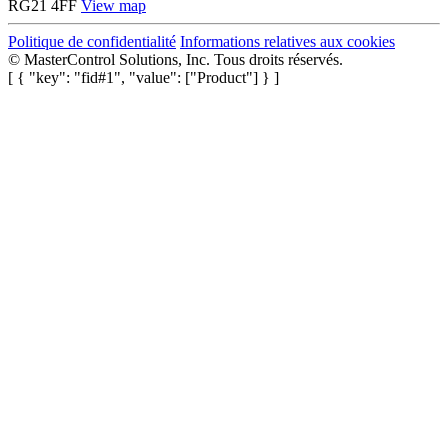
RG21 4FF
View map
Politique de confidentialité
Informations relatives aux cookies
©
MasterControl Solutions, Inc. Tous droits réservés.
[ { "key": "fid#1", "value": ["Product"] } ]