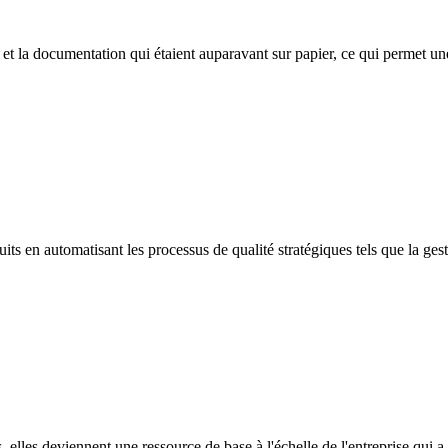
t la documentation qui étaient auparavant sur papier, ce qui permet une
uits en automatisant les processus de qualité stratégiques tels que la ge
, elles deviennent une ressource de base à l'échelle de l'entreprise qui a