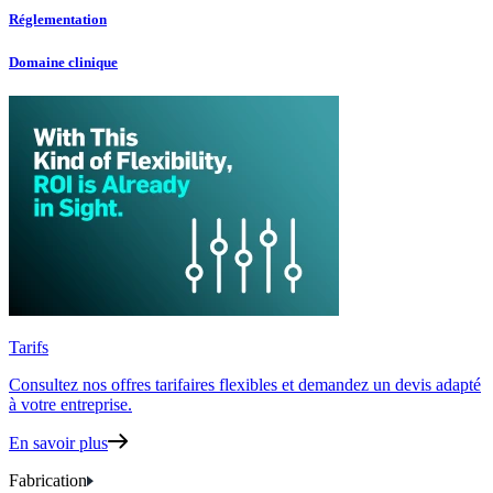
Réglementation
Domaine clinique
Tarifs
Consultez nos offres tarifaires flexibles
et demandez un devis adapté
à votre entreprise.
En savoir plus
Fabrication