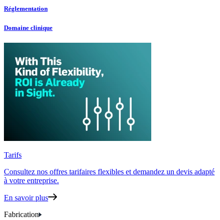
Réglementation
Domaine clinique
Tarifs
Consultez nos offres tarifaires flexibles
et demandez un devis adapté
à votre entreprise.
En savoir plus
Fabrication